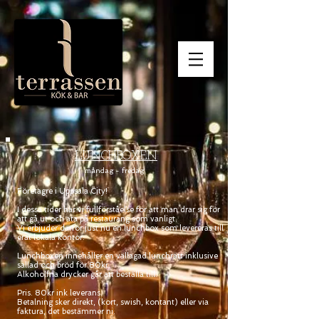
LUNCHBOXEN
måndag - fredag
Företagre i Uppsala City!
I dessa tider har vi fullförståelse för att man drar sig för
att gå ut och äta på restaurang som vanligt.
Vi erbjuder därför just nu en lunchbox som levereras till
erat lokala kontor.
Lunchboxen innehåller en vällagad lunchrätt inklusive
sallad och bröd för 80kr.
Alkoholfria drycker går att beställa till.
Pris. 80kr ink leverans.
Betalning sker direkt, (kort,
swish, kontant) eller via
faktura, det bestämmer ni.