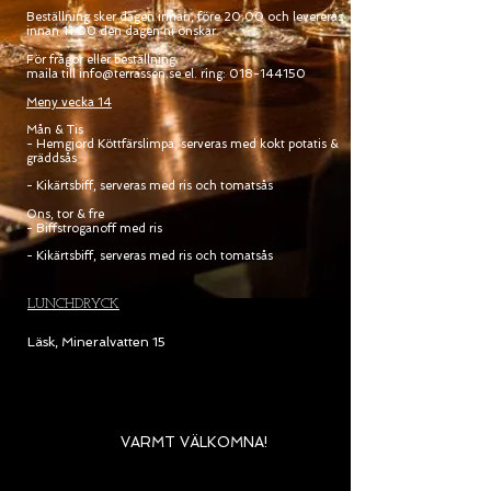
Beställning sker dagen innan, före 20.00 och levereras
innan 11.00 den dagen ni
önskar.
För frågor eller beställning
maila till
info@terrassen.se
el. ring:
018-144150
Meny vecka 14
Mån & Tis
- Hemgjord Köttfärslimpa, serveras med kokt potatis &
gräddsås
- Kikärtsbiff, serveras med ris och tomatsås
Ons, tor & fre
- Biffstroganoff med ris
- Kikärtsbiff, serveras med ris och tomatsås
LUNCHDRYCK
Läsk, Mineralvatten
15
VARMT VÄLKOMNA!